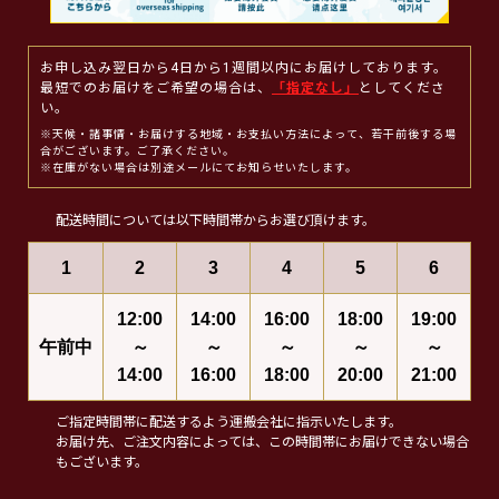
お申し込み翌日から4日から1週間以内にお届けしております。
最短でのお届けをご希望の場合は、
「指定なし」
としてくださ
い。
※天候・諸事情・お届けする地域・お支払い方法によって、若干前後する場
合がございます。ご了承ください。
※在庫がない場合は別途メールにてお知らせいたします。
配送時間については以下時間帯からお選び頂けます。
1
2
3
4
5
6
12:00
14:00
16:00
18:00
19:00
午前中
～
～
～
～
～
14:00
16:00
18:00
20:00
21:00
ご指定時間帯に配送するよう運搬会社に指示いたします。
お届け先、ご注文内容によっては、この時間帯にお届けできない場合
もございます。