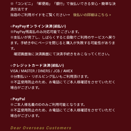
※「コンビニ」「郵便局」「銀行」で後払いできる安心・簡単な決
済方法です
当店のご利用ガイドをご覧ください→
後払いの詳細はこちら >
○
PayPayオンライン決済
(前払い)
※PayPay残高払のみ対応可能でございます。
※支払いが完了し、しばらくすると自動でご利用のサービスへ戻り
ます。手続き中にページを閉じると購入が失敗する可能性がありま
す。
確認画面後に決済画面にて決済手続きをおこなってください。
○
クレジットカード決済
(前払い)
VISA / MASTER / DINERS / JCB / AMEX
※分割払い・リボルビング払いもご利用頂けます。
※不正使用防止のため、お電話にてご本人様確認をさせていただく
場合がございます。
○
PayPal
※ご本人様名義のIDのみご利用可能となります。
※不正使用防止のため、お電話にてご本人様確認をさせていただく
場合がございます。
Dear Overseas Customers