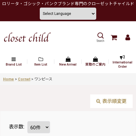
ロリータ・ゴシック・パンクブランド専門のクローゼットチャイルド
Search
International
Brand List
Item List
New Arrival
買取のご案内
Order
Home
>
Cornet
>
ワンピース
表示順変更
表示数
: