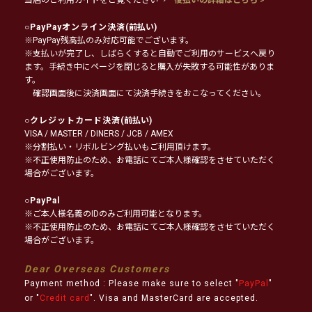
○
PayPayオンライン決済
(前払い)
※PayPay残高払のみ対応可能でございます。
※支払いが完了し、しばらくすると自動でご利用のサービスへ戻り
ます。手続き中にページを閉じると購入が失敗する可能性がありま
す。
確認画面後に決済画面にて決済手続きをおこなってください。
○
クレジットカード決済
(前払い)
VISA / MASTER / DINERS / JCB / AMEX
※分割払い・リボルビング払いもご利用頂けます。
※不正使用防止のため、お電話にてご本人様確認をさせていただく
場合がございます。
○
PayPal
※ご本人様名義のIDのみご利用可能となります。
※不正使用防止のため、お電話にてご本人様確認をさせていただく
場合がございます。
Dear Overseas Customers
Payment method : Please make sure to select "
PayPal
"
or "
Credit card
". Visa and MasterCard are accepted.