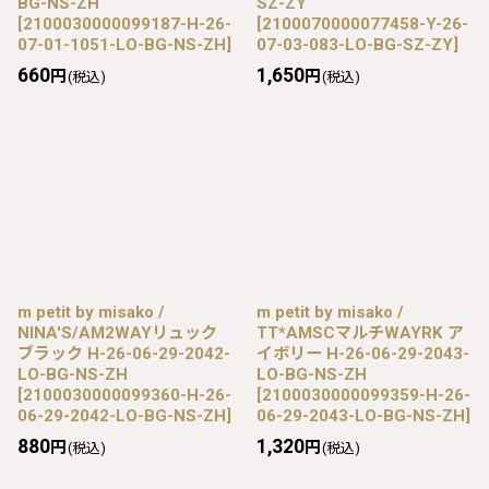
BG-NS-ZH
SZ-ZY
[
2100030000099187-H-26-
[
2100070000077458-Y-26-
07-01-1051-LO-BG-NS-ZH
]
07-03-083-LO-BG-SZ-ZY
]
660
1,650
円
円
(税込)
(税込)
m petit by misako /
m petit by misako /
NINA'S/AM2WAYリュック
TT*AMSCマルチWAYRK ア
ブラック H-26-06-29-2042-
イボリー H-26-06-29-2043-
LO-BG-NS-ZH
LO-BG-NS-ZH
[
2100030000099360-H-26-
[
2100030000099359-H-26-
06-29-2042-LO-BG-NS-ZH
]
06-29-2043-LO-BG-NS-ZH
]
880
1,320
円
円
(税込)
(税込)