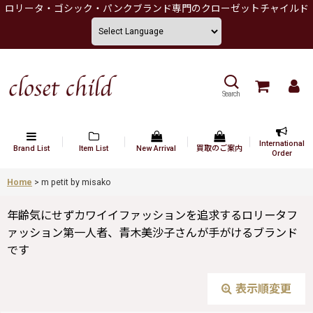
ロリータ・ゴシック・パンクブランド専門のクローゼットチャイルド
Search
International
Brand List
Item List
New Arrival
買取のご案内
Order
Home
>
m petit by misako
年齢気にせずカワイイファッションを追求するロリータフ
ァッション第一人者、青木美沙子さんが手がけるブランド
です
表示順変更