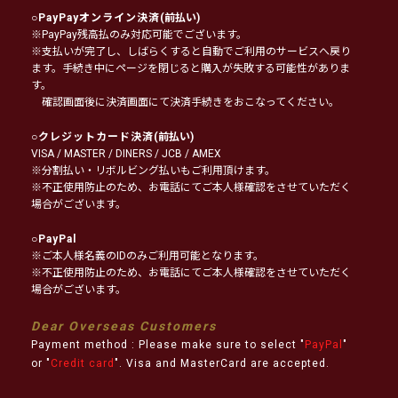
○
PayPayオンライン決済
(前払い)
※PayPay残高払のみ対応可能でございます。
※支払いが完了し、しばらくすると自動でご利用のサービスへ戻り
ます。手続き中にページを閉じると購入が失敗する可能性がありま
す。
確認画面後に決済画面にて決済手続きをおこなってください。
○
クレジットカード決済
(前払い)
VISA / MASTER / DINERS / JCB / AMEX
※分割払い・リボルビング払いもご利用頂けます。
※不正使用防止のため、お電話にてご本人様確認をさせていただく
場合がございます。
○
PayPal
※ご本人様名義のIDのみご利用可能となります。
※不正使用防止のため、お電話にてご本人様確認をさせていただく
場合がございます。
Dear Overseas Customers
Payment method : Please make sure to select "
PayPal
"
or "
Credit card
". Visa and MasterCard are accepted.