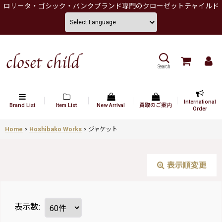
ロリータ・ゴシック・パンクブランド専門のクローゼットチャイルド
Search
International
Brand List
Item List
New Arrival
買取のご案内
Order
Home
>
Hoshibako Works
>
ジャケット
表示順変更
表示数
: