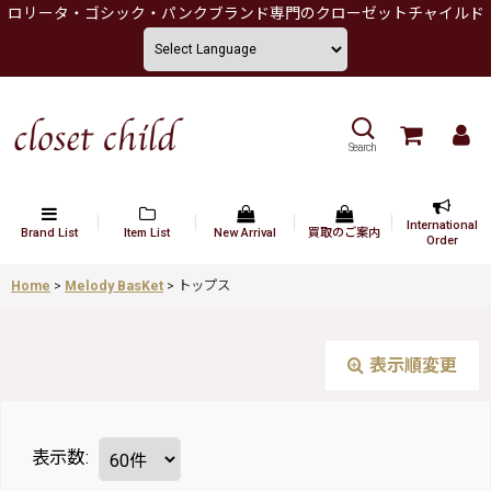
ロリータ・ゴシック・パンクブランド専門のクローゼットチャイルド
Search
International
Brand List
Item List
New Arrival
買取のご案内
Order
Home
>
Melody BasKet
>
トップス
表示順変更
表示数
: