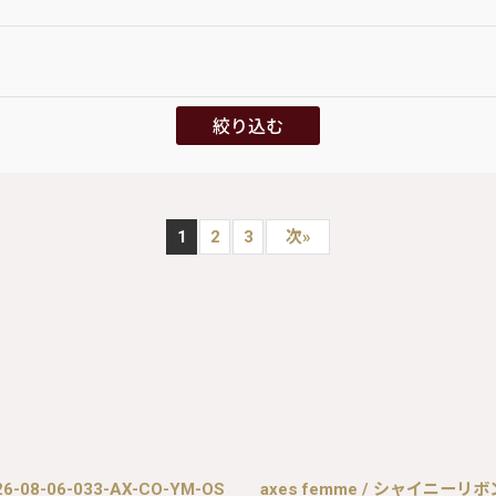
絞り込む
1
2
3
次
»
08-06-033-AX-CO-YM-OS
axes femme / シャイニーリボン