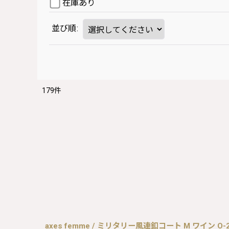
在庫あり
並び順
:
179
件
axes femme / ミリタリー風連釦コート M ワイン O-26-