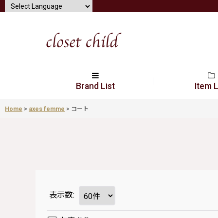
Brand List
Item L
Home
>
axes femme
>
コート
表示数
: