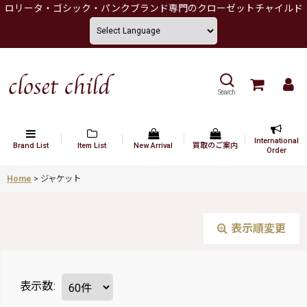
ロリータ・ゴシック・パンクブランド専門のクローゼットチャイルド
Search
International
Brand List
Item List
New Arrival
買取のご案内
Order
Home
>
ジャケット
表示順変更
表示数
: