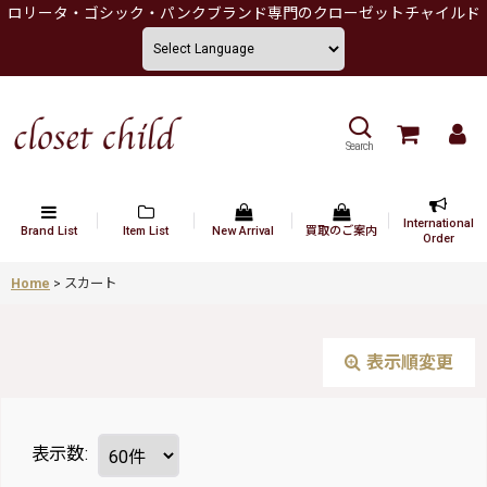
ロリータ・ゴシック・パンクブランド専門のクローゼットチャイルド
Search
International
Brand List
Item List
New Arrival
買取のご案内
Order
Home
>
スカート
表示順変更
表示数
: