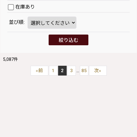
在庫あり
並び順
:
絞り込む
5,087
件
...
«
前
1
2
3
85
次
»