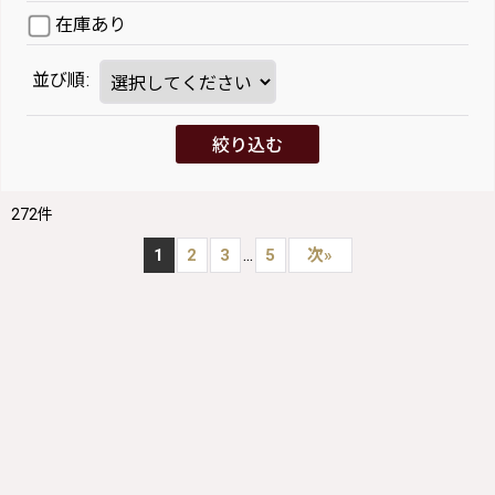
在庫あり
並び順
:
絞り込む
272
件
...
1
2
3
5
次
»