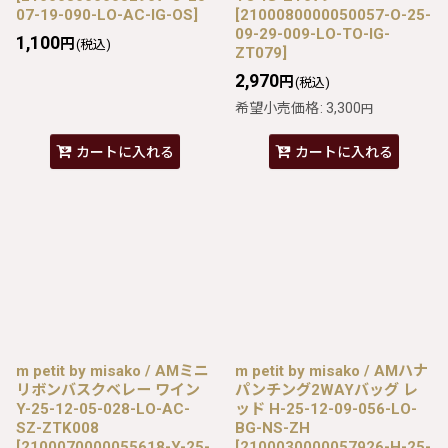
07-19-090-LO-AC-IG-OS
]
[
2100080000050057-O-25-
09-29-009-LO-TO-IG-
1,100
円
(税込)
ZT079
]
2,970
円
(税込)
希望小売価格
:
3,300
円
カートに入れる
カートに入れる
m petit by misako / AMミニ
m petit by misako / AMハナ
リボンバスクベレー ワイン
パンチング2WAYバッグ レ
Y-25-12-05-028-LO-AC-
ッド H-25-12-09-056-LO-
SZ-ZTK008
BG-NS-ZH
[
2100070000055618-Y-25-
[
2100030000057926-H-25-