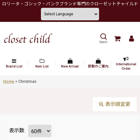
ロリータ・ゴシック・パンクブランド専門のクローゼットチャイルド
Search
International
Brand List
Item List
New Arrival
買取のご案内
Order
Home
>
Christmas
表示順変更
表示数
: