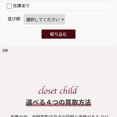
在庫あり
並び順
:
絞り込む
0
件
​選べる４つの買取方法