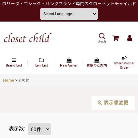
ロリータ・ゴシック・パンクブランド専門のクローゼットチャイルド
Search
International
Brand List
Item List
New Arrival
買取のご案内
Order
Home
>
その他
表示順変更
表示数
: