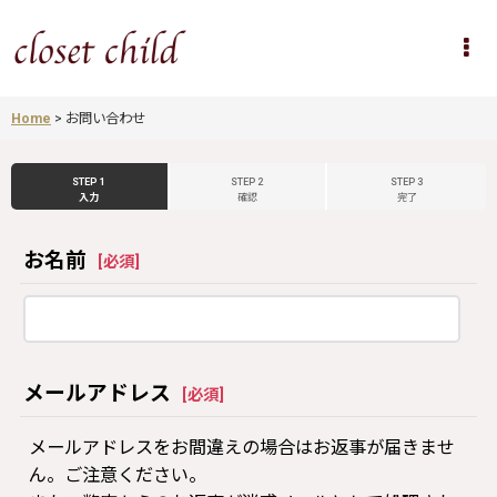
Home
>
お問い合わせ
STEP 1
STEP 2
STEP 3
入力
確認
完了
お名前
[
必須
]
メールアドレス
[
必須
]
メールアドレスをお間違えの場合はお返事が届きませ
ん。ご注意ください。