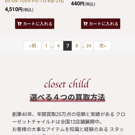
05-09-1059-PU-TO-KB-ZH
]
440
円
(税込)
4,510
円
(税込)
カートに入れる
カートに入れる
...
...
«
前
1
6
7
8
26
次
»
​選べる４つの買取方法
創業40年、年間買取25万点の信頼と実績がある クロ
ーゼットチャイルドは全国12店舗展開中。
お客様の大事なアイテムを知識と経験のある スタッ