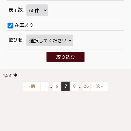
表示数
:
在庫あり
並び順
:
絞り込む
1,531
件
...
...
«
前
1
6
7
8
26
次
»