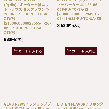
WORLD WIDE LOVE！
REFLEM / ロングZIPフーデ
(Rydia) / ボーダー半袖ニッ
ィーパーカー 黒 I-26-06-11-
トトップス 白Ｘブラウン T-
038-PU-TO-SA-ZI
26-06-17-010-PU-TO-SA-
[
2100060000057949-I-26-
ZT679
06-11-038-PU-TO-SA-ZI
]
[
2100060000028565-T-26-
3,630
円
(税込)
06-17-010-PU-TO-SA-
ZT679
]
880
円
(税込)
カートに入れる
カートに入れる
GLAD NEWS / ラメリッププ
LISTEN FLAVOR / リボンタ
リント変形トップス 黒 Y-26-
イ フリル襟ショルダージッ