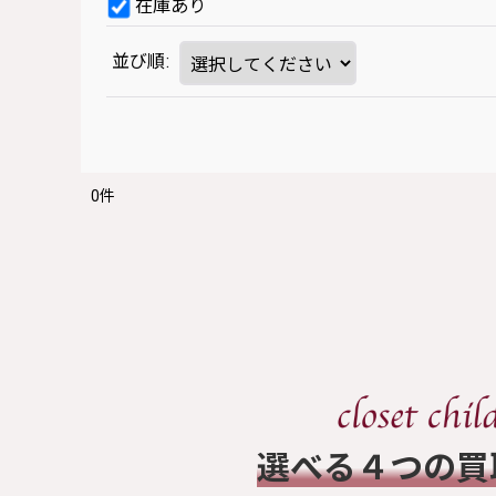
在庫あり
並び順
:
0
件
​選べる４つの