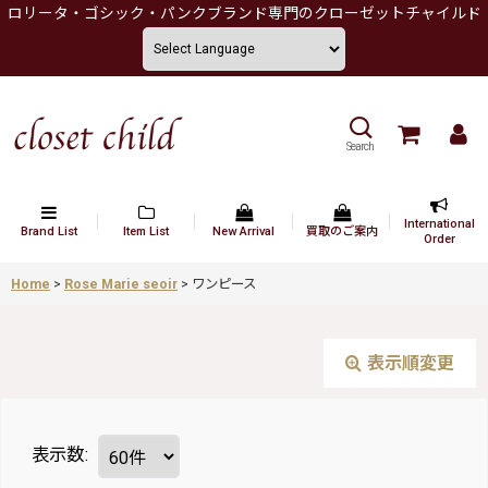
ロリータ・ゴシック・パンクブランド専門のクローゼットチャイルド
Search
International
Brand List
Item List
New Arrival
買取のご案内
Order
Home
>
Rose Marie seoir
>
ワンピース
表示順変更
表示数
: