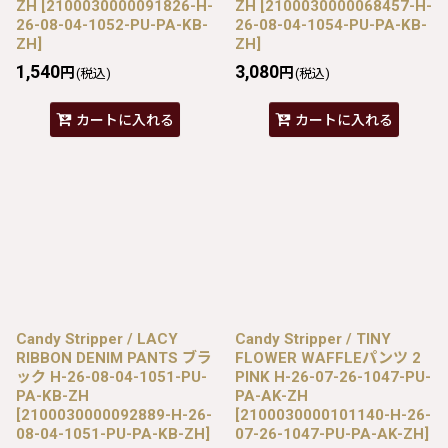
ZH
[
2100030000091826-H-
ZH
[
2100030000068457-H-
26-08-04-1052-PU-PA-KB-
26-08-04-1054-PU-PA-KB-
ZH
]
ZH
]
1,540
3,080
円
円
(税込)
(税込)
カートに入れる
カートに入れる
Candy Stripper / LACY
Candy Stripper / TINY
RIBBON DENIM PANTS ブラ
FLOWER WAFFLEパンツ 2
ック H-26-08-04-1051-PU-
PINK H-26-07-26-1047-PU-
PA-KB-ZH
PA-AK-ZH
[
2100030000092889-H-26-
[
2100030000101140-H-26-
08-04-1051-PU-PA-KB-ZH
]
07-26-1047-PU-PA-AK-ZH
]