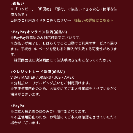
○
後払い
※「コンビニ」「郵便局」「銀行」で後払いできる安心・簡単な決
済方法です
当店のご利用ガイドをご覧ください→
後払いの詳細はこちら >
○
PayPayオンライン決済
(前払い)
※PayPay残高払のみ対応可能でございます。
※支払いが完了し、しばらくすると自動でご利用のサービスへ戻り
ます。手続き中にページを閉じると購入が失敗する可能性がありま
す。
確認画面後に決済画面にて決済手続きをおこなってください。
○
クレジットカード決済
(前払い)
VISA / MASTER / DINERS / JCB / AMEX
※分割払い・リボルビング払いもご利用頂けます。
※不正使用防止のため、お電話にてご本人様確認をさせていただく
場合がございます。
○
PayPal
※ご本人様名義のIDのみご利用可能となります。
※不正使用防止のため、お電話にてご本人様確認をさせていただく
場合がございます。