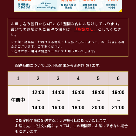
お申し込み翌日から4日から1週間以内にお届けしております。
最短でのお届けをご希望の場合は、
「指定なし」
としてくださ
い。
※天候・諸事情・お届けする地域・お支払い方法によって、若干前後する場
合がございます。ご了承ください。
※在庫がない場合は別途メールにてお知らせいたします。
配送時間については以下時間帯からお選び頂けます。
1
2
3
4
5
6
12:00
14:00
16:00
18:00
19:00
午前中
～
～
～
～
～
14:00
16:00
18:00
20:00
21:00
ご指定時間帯に配送するよう運搬会社に指示いたします。
お届け先、ご注文内容によっては、この時間帯にお届けできない場合
もございます。