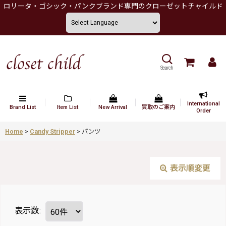
ロリータ・ゴシック・パンクブランド専門のクローゼットチャイルド
Search
International
Brand List
Item List
New Arrival
買取のご案内
Order
Home
>
Candy Stripper
>
パンツ
表示順変更
表示数
: