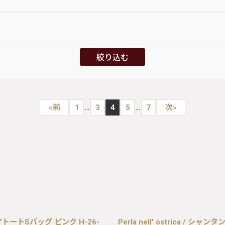
絞り込む
...
...
«
前
1
3
4
5
7
次
»
アトートSバッグ ピンク H-26-
Perla nell' ostrica /