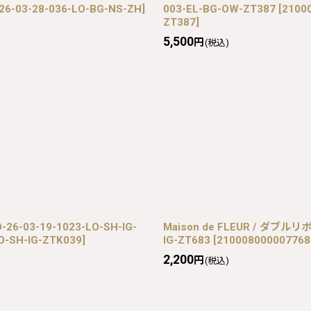
26-03-28-036-LO-BG-NS-ZH
]
003-EL-BG-OW-ZT387
[
2100
ZT387
]
5,500
円
(税込)
26-03-19-1023-LO-SH-IG-
Maison de FLEUR / ダブル
O-SH-IG-ZTK039
]
IG-ZT683
[
210008000007768
2,200
円
(税込)