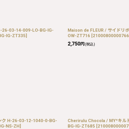
03-14-009-LO-BG-IG-
Maison de FLEUR / サイド
BG-IG-ZT335
]
OW-ZT716
[
21000800000766
2,750
円
(税込)
-26-03-12-1040-0-BG-
Cherirulu Chocola / MY
BG-NS-ZH
]
BG-IG-ZT685
[
210008000007