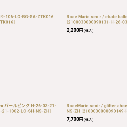
9-106-LO-BG-SA-ZTK016
Rose Marie seoir / etude b
ZTK016
]
[
2100030000090131-H-26-03
2,200
円
(税込)
3.5cm パールピンク H-26-03-21-
RoseMarie seoir / glitter
3-21-1002-LO-SH-NS-ZH
]
NS-ZH
[
2100030000090149-
7,700
円
(税込)