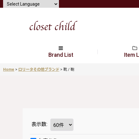
Brand List
Item L
Home
>
ロリータその他ブランド
>
靴 / 鞄
表示数
: