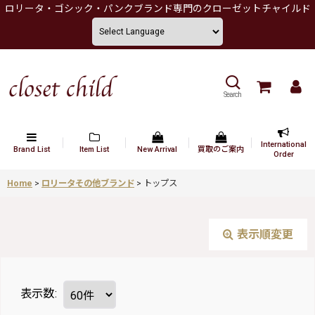
ロリータ・ゴシック・パンクブランド専門のクローゼットチャイルド
Search
International
Brand List
Item List
New Arrival
買取のご案内
Order
Home
>
ロリータその他ブランド
>
トップス
表示順変更
表示数
: