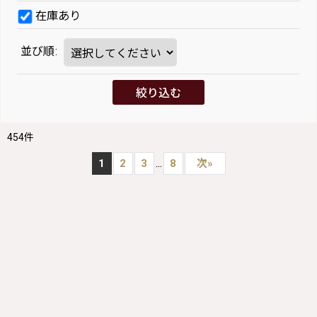
在庫あり
並び順
:
絞り込む
454
件
...
1
2
3
8
次
»