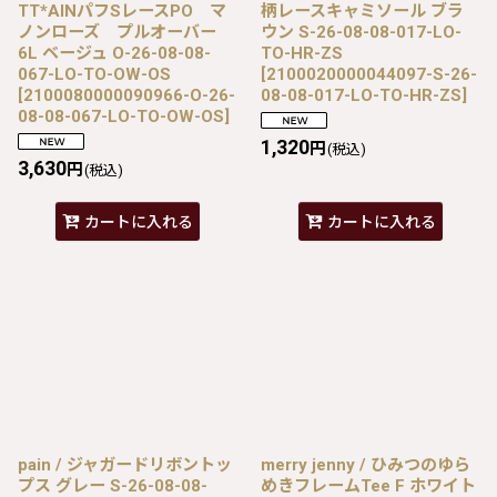
TT*AINパフSレースPO マ
柄レースキャミソール ブラ
ノンローズ プルオーバー
ウン S-26-08-08-017-LO-
6L ベージュ O-26-08-08-
TO-HR-ZS
067-LO-TO-OW-OS
[
2100020000044097-S-26-
[
2100080000090966-O-26-
08-08-017-LO-TO-HR-ZS
]
08-08-067-LO-TO-OW-OS
]
1,320
円
(税込)
3,630
円
(税込)
カートに入れる
カートに入れる
pain / ジャガードリボントッ
merry jenny / ひみつのゆら
プス グレー S-26-08-08-
めきフレームTee F ホワイト