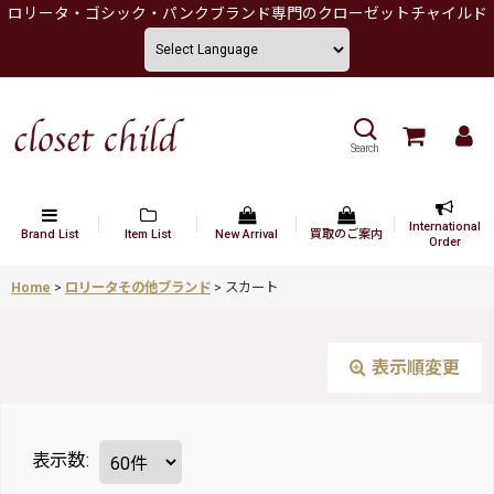
ロリータ・ゴシック・パンクブランド専門のクローゼットチャイルド
Search
International
Brand List
Item List
New Arrival
買取のご案内
Order
Home
>
ロリータその他ブランド
>
スカート
表示順変更
表示数
: