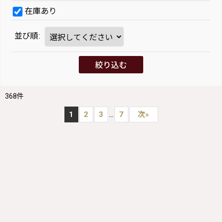
在庫あり
並び順
:
絞り込む
368
件
...
1
2
3
7
次
»