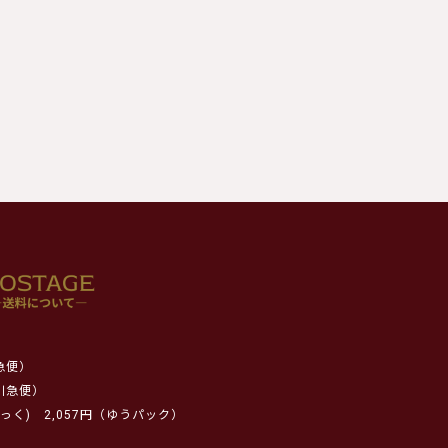
急便）
川急便）
っく)
2,057円（ゆうパック）