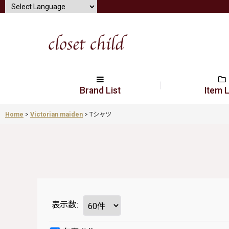
Brand List
Item L
Home
>
Victorian maiden
>
Tシャツ
表示数
: