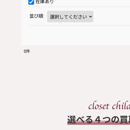
在庫あり
並び順
:
0
件
​選べる４つの