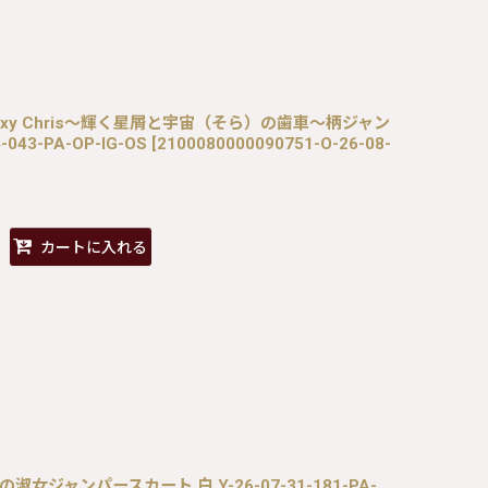
S / Galaxy Chris〜輝く星屑と宇宙（そら）の歯車〜柄ジャン
043-PA-OP-IG-OS
[
2100080000090751-O-26-08-
カートに入れる
/ 薔薇の淑女ジャンパースカート 白 Y-26-07-31-181-PA-