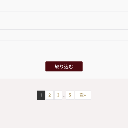
絞り込む
...
1
2
3
5
次
»