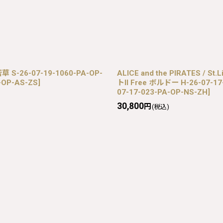
 S-26-07-19-1060-PA-OP-
ALICE and the PIRATES
-OP-AS-ZS
]
トII Free ボルドー H-26-07-17
07-17-023-PA-OP-NS-ZH
]
30,800
円
(税込)