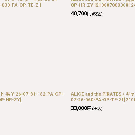
-030-PA-OP-TE-ZI
]
OP-HR-ZY
[
210007000008124
40,700
円
(税込)
黒 Y-26-07-31-182-PA-OP-
ALICE and the PIRATE
OP-HR-ZY
]
07-26-060-PA-OP-TE-ZI
[
210
33,000
円
(税込)