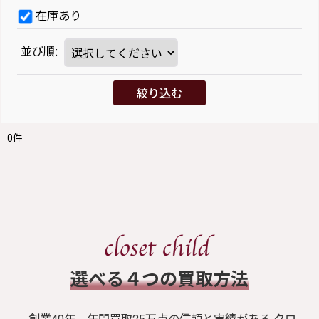
在庫あり
並び順
:
絞り込む
0
件
​選べる４つの買取方法