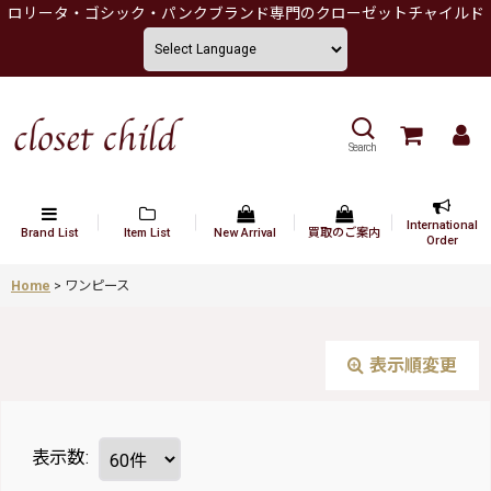
ロリータ・ゴシック・パンクブランド専門のクローゼットチャイルド
Search
International
Brand List
Item List
New Arrival
買取のご案内
Order
Home
>
ワンピース
表示順変更
表示数
: