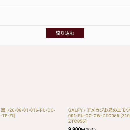
絞り込む
-26-08-01-016-PU-CO-
GALFY / アメカジお兄のエモウソ
-TE-ZI
]
001-PU-CO-OW-ZTC055
[
210
ZTC055
]
9,900
円
(税込)