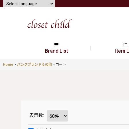
Brand List
Item L
Home
>
パンクブランドその他
>
コート
表示数
: