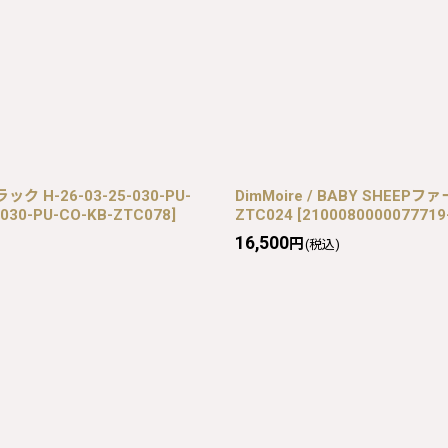
 H-26-03-25-030-PU-
DimMoire / BABY SHEEPフ
-030-PU-CO-KB-ZTC078
]
ZTC024
[
2100080000077719-
16,500
円
(税込)