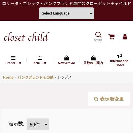
ロリータ・ゴシック・パンクブランド専門のクローゼットチャイルド
Search
International
Brand List
Item List
New Arrival
買取のご案内
Order
Home
>
パンクブランドその他
>
トップス
表示順変更
表示数
: