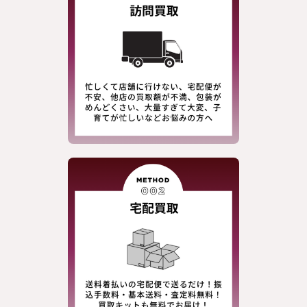
Chalmiere
Cornet
Emily Temple cute / Shirley Temple
Enchantlic Enchantilly
EXCENTRIQUE
F i.n.t
franche lippee
gouk