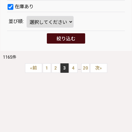
在庫あり
並び順
:
絞り込む
1165
件
...
«
前
1
2
3
4
20
次
»