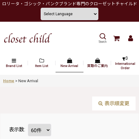
ロリータ・ゴシック・パンクブランド専門のクローゼットチャイルド
Search
International
Brand List
Item List
New Arrival
買取のご案内
Order
Home
>
New Arrival
表示順変更
表示数
: