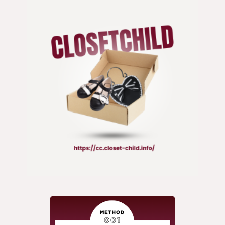
ジャケット
ATELIER BOZ
靴 / 鞄
ATELIER-PIERROT
コート
axes femme
アクセサリー/小物
axes femme Kawaii
axes femme POETIQUE
BABY, THE STARS SHINE BRIGHT
BPN
Candy Stripper