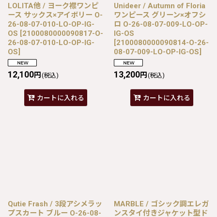
LOLITA他 / ヨーク襟ワンピ
Unideer / Autumn of Floria
ース サックス×アイボリー O-
ワンピース グリーン×オフシ
26-08-07-010-LO-OP-IG-
ロ O-26-08-07-009-LO-OP-
OS
[
2100080000090817-O-
IG-OS
26-08-07-010-LO-OP-IG-
[
2100080000090814-O-26-
OS
]
08-07-009-LO-OP-IG-OS
]
12,100
13,200
円
円
(税込)
(税込)
カートに入れる
カートに入れる
Qutie Frash / 3段アシメラッ
MARBLE / ゴシック調エレガ
プスカート ブルー O-26-08-
ンスタイ付きジャケット型ド