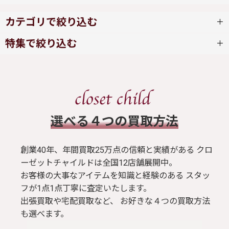
カテゴリで絞り込む
特集で絞り込む
abilletage
ワンピース
ALGONQUINS
スカート
ALICE and the PIRATES
​選べる４つの買取方法
ブラウス / シャツ
alice auaa
創業40年、年間買取25万点の信頼と実績がある クロ
トップス
ーゼットチャイルドは全国12店舗展開中。
Amavel
お客様の大事なアイテムを知識と経験のある スタッ
フが1点1点丁寧に査定いたします。
Tシャツ
Angelic Pretty
出張買取や宅配買取など、 お好きな４つの買取方法
も選べます。
パンツ
Ank Rouge