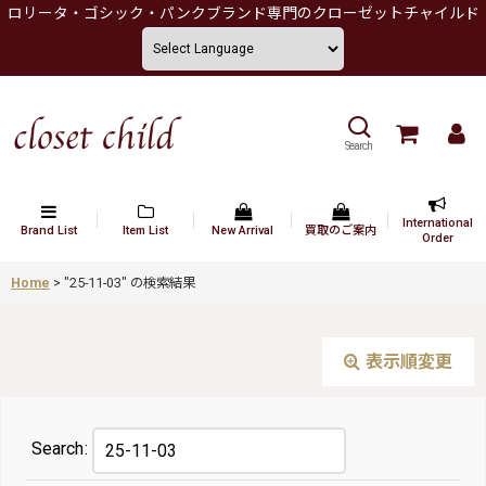
ロリータ・ゴシック・パンクブランド専門のクローゼットチャイルド
Search
International
Brand List
Item List
New Arrival
買取のご案内
Order
Home
>
"25-11-03"
の
検索結果
表示順変更
Search
: