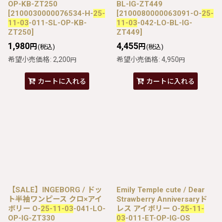
OP-KB-ZT250
BL-IG-ZT449
[
2100030000076534-H-
25-
[
2100080000063091-O-
25-
11-03
-011-SL-OP-KB-
11-03
-042-LO-BL-IG-
ZT250
]
ZT449
]
1,980
4,455
円
円
(税込)
(税込)
希望小売価格
:
2,200
希望小売価格
:
4,950
円
円
カートに入れる
カートに入れる
【SALE】INGEBORG / ドッ
Emily Temple cute / Dear
ト半袖ワンピース クロ×アイ
Strawberry Anniversaryド
ボリー O-
25-11-03
-041-LO-
レス アイボリー O-
25-11-
OP-IG-ZT330
03
-011-ET-OP-IG-OS