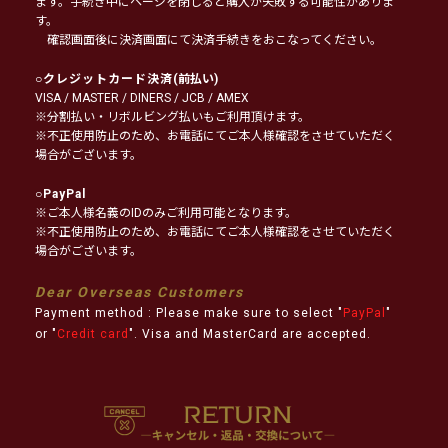
ます。手続き中にページを閉じると購入が失敗する可能性がありま
す。
確認画面後に決済画面にて決済手続きをおこなってください。
○
クレジットカード決済
(前払い)
VISA / MASTER / DINERS / JCB / AMEX
※分割払い・リボルビング払いもご利用頂けます。
※不正使用防止のため、お電話にてご本人様確認をさせていただく
場合がございます。
○
PayPal
※ご本人様名義のIDのみご利用可能となります。
※不正使用防止のため、お電話にてご本人様確認をさせていただく
場合がございます。
Dear Overseas Customers
Payment method : Please make sure to select "
PayPal
"
or "
Credit card
". Visa and MasterCard are accepted.