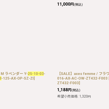
11,000
円
(税込)
 M ラベンダー Y-
25-10-03
-
【SALE】axes femme /
3
-125-AX-OP-SZ-ZI
]
016-AX-AC-OW-ZT432-F003
ZT432-F003
]
1,188
円
(税込)
希望小売価格
:
1,320
円