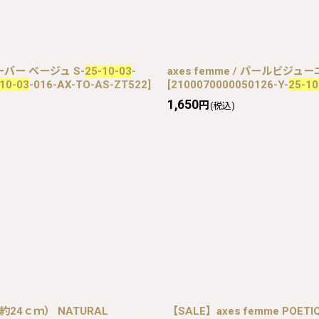
ーバー ベージュ S-
25-10-03
-
axes femme / パールビジュー
10-03
-016-AX-TO-AS-ZT522
]
[
2100070000050126-Y-
25-10
1,650
円
(税込)
5（約24ｃｍ） NATURAL
【SALE】axes femme POE