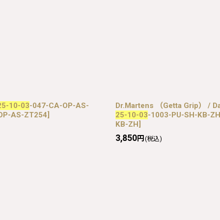
25-10-03
-047-CA-OP-AS-
Dr.Martens （Getta Grip
OP-AS-ZT254
]
25-10-03
-1003-PU-SH-KB-Z
KB-ZH
]
3,850
円
(税込)