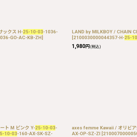
サックス H-
25-10-03
-1036-
LAND by MILKBOY / CHAIN 
1036-GO-AC-KB-ZH
]
[
2100030000044357-H-
25-1
1,980
円
(税込)
ート M ピンク Y-
25-10-03
-
axes femme Kawaii / 
5-10-03
-160-AX-SK-SZ-
AX-OP-SZ-ZI
[
210007000005