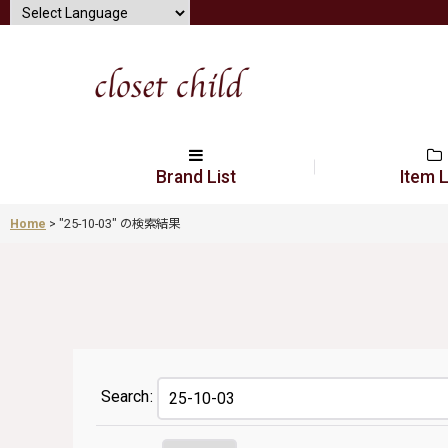
Brand List
Item L
Home
>
"25-10-03"
の
検索結果
Search
: