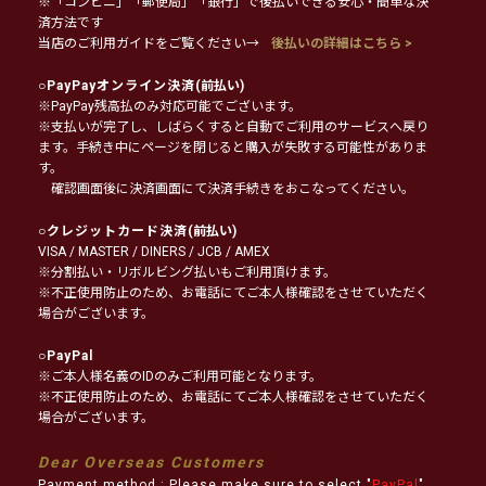
※「コンビニ」「郵便局」「銀行」で後払いできる安心・簡単な決
済方法です
当店のご利用ガイドをご覧ください→
後払いの詳細はこちら >
○
PayPayオンライン決済
(前払い)
※PayPay残高払のみ対応可能でございます。
※支払いが完了し、しばらくすると自動でご利用のサービスへ戻り
ます。手続き中にページを閉じると購入が失敗する可能性がありま
す。
確認画面後に決済画面にて決済手続きをおこなってください。
○
クレジットカード決済
(前払い)
VISA / MASTER / DINERS / JCB / AMEX
※分割払い・リボルビング払いもご利用頂けます。
※不正使用防止のため、お電話にてご本人様確認をさせていただく
場合がございます。
○
PayPal
※ご本人様名義のIDのみご利用可能となります。
※不正使用防止のため、お電話にてご本人様確認をさせていただく
場合がございます。
Dear Overseas Customers
Payment method : Please make sure to select "
PayPal
"