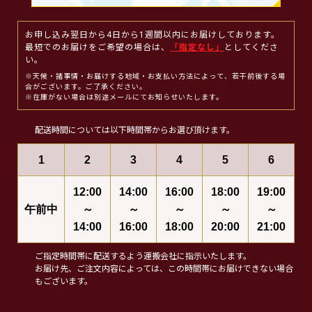
お申し込み翌日から4日から1週間以内にお届けしております。
最短でのお届けをご希望の場合は、
「指定なし」
としてくださ
い。
※天候・諸事情・お届けする地域・お支払い方法によって、若干前後する場
合がございます。ご了承ください。
※在庫がない場合は別途メールにてお知らせいたします。
配送時間については以下時間帯からお選び頂けます。
1
2
3
4
5
6
12:00
14:00
16:00
18:00
19:00
午前中
～
～
～
～
～
14:00
16:00
18:00
20:00
21:00
ご指定時間帯に配送するよう運搬会社に指示いたします。
お届け先、ご注文内容によっては、この時間帯にお届けできない場合
もございます。