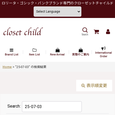
ロリータ・ゴシック・パンクブランド専門のクローゼットチャイルド
Search
International
Brand List
Item List
New Arrival
買取のご案内
Order
Home
>
"25-07-03"
の
検索結果
表示順変更
Search
: