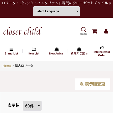
ロリータ・ゴシック・パンクブランド専門のクローゼットチャイルド
Search
International
Brand List
Item List
New Arrival
買取のご案内
Order
Home
>
懐古ロリータ
表示順変更
表示数
: